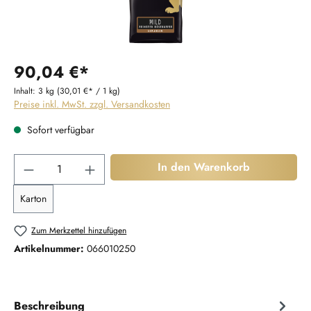
90,04 €*
Inhalt:
3 kg
(30,01 €* / 1 kg)
Preise inkl. MwSt. zzgl. Versandkosten
Sofort verfügbar
Produkt Anzahl: Gib den gewünschten Wert ein
In den Warenkorb
Karton
Zum Merkzettel hinzufügen
Artikelnummer:
066010250
Beschreibung