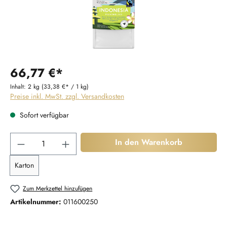
66,77 €*
Inhalt:
2 kg
(33,38 €* / 1 kg)
Preise inkl. MwSt. zzgl. Versandkosten
Sofort verfügbar
Produkt Anzahl: Gib den gewünschten Wert ein
In den Warenkorb
Karton
Zum Merkzettel hinzufügen
Artikelnummer:
011600250