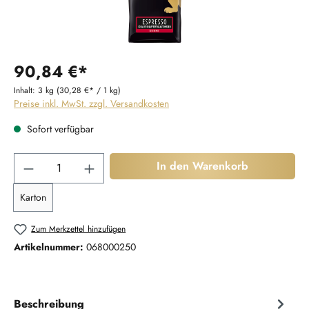
90,84 €*
Inhalt:
3 kg
(30,28 €* / 1 kg)
Preise inkl. MwSt. zzgl. Versandkosten
Sofort verfügbar
Produkt Anzahl: Gib den gewünschten Wert ein
In den Warenkorb
Karton
Zum Merkzettel hinzufügen
Artikelnummer:
068000250
Beschreibung